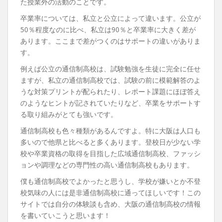
た授業外の活動のことです。
卒業率については、私立と公立によって違います。公立が
50％程度なのに比べ、私立は90％と卒業率に大きく差が
あります。ここまで差がつくのはサポートの違いがありま
す。
例えば公立の通信制高校は、試験勉強を生徒に完全に任せ
ますが、私立の通信制高校では、試験の前に模範解答のよ
うな対策プリントが配られたり、レポート課題にほぼ答え
のようなヒントが記されていたりなど、卒業をサポートす
る取り組みがとても強いです。
通信制高校も色々種類があるんですよ。特に大阪は人口も
多いので他県と比べると多くあります。登校日が少ない学
校や卒業資格の取得を目指した広域通信制高校、ファッシ
ョンや調理などの専門性の高い通信制高校もあります。
僕も通信制高校でよかったと思うし、学校が嫌いとか不登
校気味の人には是非通信制高校に通ってほしいです！この
サイトでは自分の体験談も含め、大阪の通信制高校の情報
を書いていこうと思います！