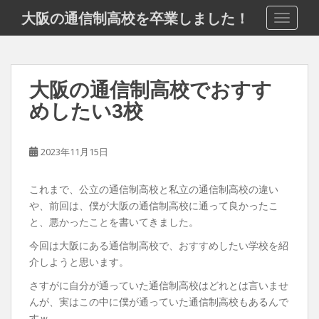
S
大阪の通信制高校を卒業しました！
TOGGLE
k
i
p
t
大阪の通信制高校でおすす
o
めしたい3校
m
a
i
2023年11月15日
n
c
o
これまで、公立の通信制高校と私立の通信制高校の違い
n
や、前回は、僕が大阪の通信制高校に通って良かったこ
t
と、悪かったことを書いてきました。
e
今回は大阪にある通信制高校で、おすすめしたい学校を紹
n
介しようと思います。
t
さすがに自分が通っていた通信制高校はどれとは言いませ
んが、実はこの中に僕が通っていた通信制高校もあるんで
すｗ