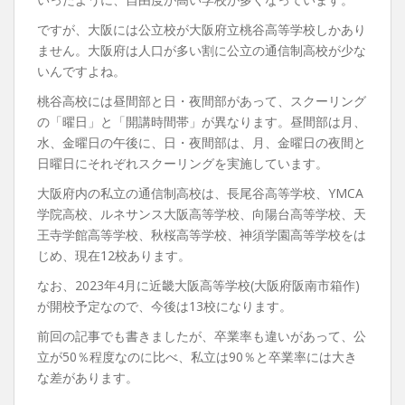
ですが、大阪には公立校が大阪府立桃谷高等学校しかあり
ません。大阪府は人口が多い割に公立の通信制高校が少な
いんですよね。
桃谷高校には昼間部と日・夜間部があって、スクーリング
の「曜日」と「開講時間帯」が異なります。昼間部は月、
水、金曜日の午後に、日・夜間部は、月、金曜日の夜間と
日曜日にそれぞれスクーリングを実施しています。
大阪府内の私立の通信制高校は、長尾谷高等学校、YMCA
学院高校、ルネサンス大阪高等学校、向陽台高等学校、天
王寺学館高等学校、秋桜高等学校、神須学園高等学校をは
じめ、現在12校あります。
なお、2023年4月に近畿大阪高等学校(大阪府阪南市箱作)
が開校予定なので、今後は13校になります。
前回の記事でも書きましたが、卒業率も違いがあって、公
立が50％程度なのに比べ、私立は90％と卒業率には大き
な差があります。